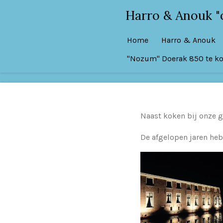
Ga
Harro & Anouk "
direct
naar
Home
Harro & Anouk
de
"Nozum" Doerak 850 te k
hoofdinhoud
Naast koken bij onze g
De afgelopen jaren heb