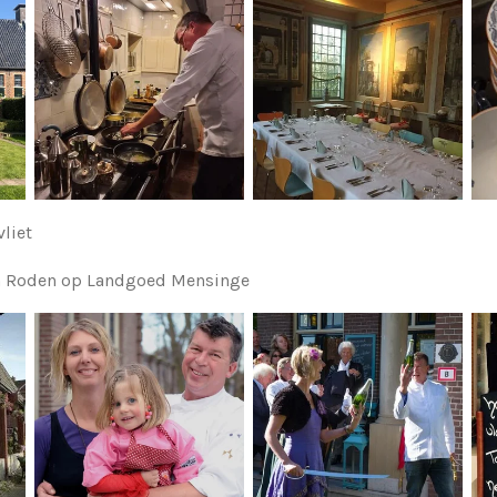
vliet
in Roden op Landgoed Mensinge