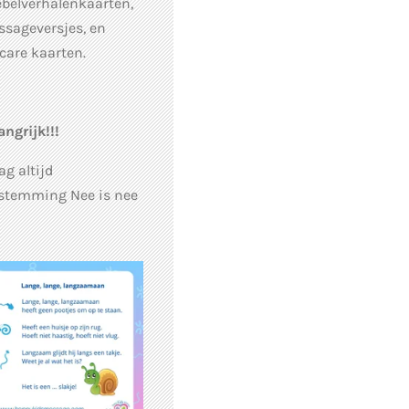
ebelverhalenkaarten,
sageversjes, en
fcare kaarten.
angrijk!!!
ag altijd
stemming Nee is nee