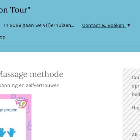
on Tour"
In 2026 gaan we V(i)erhuizen...
Contact & Boeken
oop
Massage methode
Cor
spanning en zelfvertrouwen
opr
bed
Hap
Als