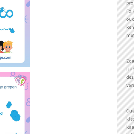
pro
Fol
oud
ken
met
Zoa
HKM
dez
ver
Qua
kie
kaa