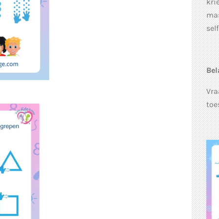
kri
mas
sel
Bel
Vra
toe